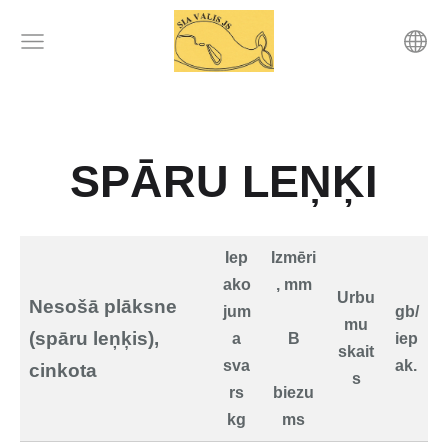
SPĀRU LEŅĶI
Iep
Izmēri
ako
, mm
Urbu
Nesošā plāksne
jum
gb/
mu
(spāru leņķis),
a
B
iep
skait
sva
ak.
cinkota
s
rs
biezu
kg
ms