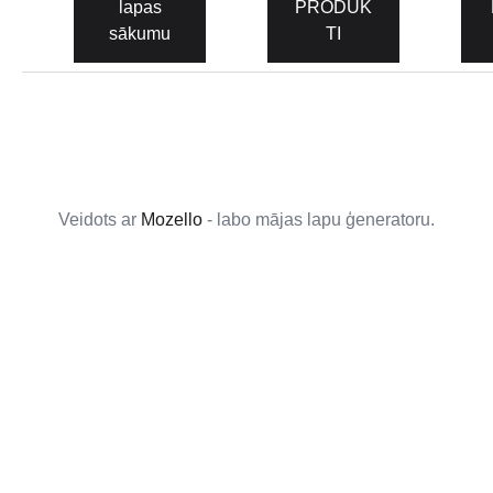
lapas
PRODUK
sākumu
TI
Veidots ar
Mozello
- labo mājas lapu ģeneratoru.