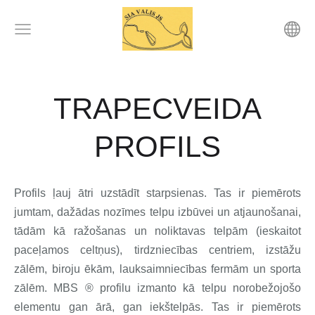
TRAPECVEIDA
PROFILS
Profils ļauj ātri uzstādīt starpsienas. Tas ir piemērots
jumtam, dažādas nozīmes telpu izbūvei un
atjaunošanai
,
tādām kā ražošanas un noliktavas telpām (ieskaitot
paceļamos celtņus), tirdzniecības centriem, izstāžu
zālēm, biroju ēkām, lauksaimniecības fermām un sporta
zālēm. MBS ® profilu izmanto kā telpu norobežojošo
elementu gan ārā, gan iekštelpās. Tas ir piemērots